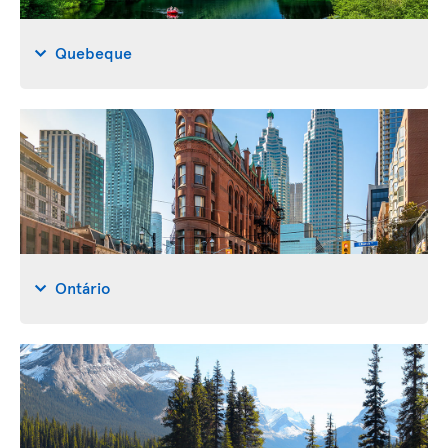
Quebeque
Ontário