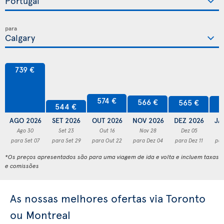
para
739 €
574 €
566 €
565 €
5
544 €
AGO 2026
SET 2026
OUT 2026
NOV 2026
DEZ 2026
JA
Ago 30
Set 23
Out 16
Nov 28
Dez 05
para Set 07
para Set 29
para Out 22
para Dez 04
para Dez 11
par
*Os preços apresentados são para uma viagem de ida e volta e incluem taxas
e comissões
As nossas melhores ofertas via Toronto
ou Montreal