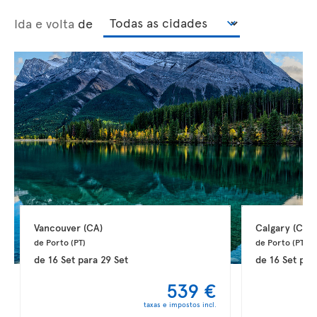
Ida e volta
de
Vancouver 
(CA)
Calgary 
(CA)
de Porto 
(PT)
de Porto 
(PT)
de
16 Set
para
29 Set
de
16 Set
par
539 €
taxas e impostos incl.