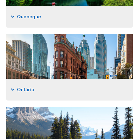
Quebeque
Ontário