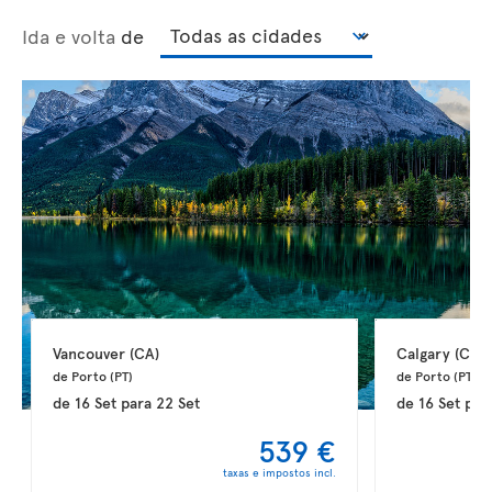
Ida e volta
de
Vancouver 
(CA)
Calgary 
(CA)
de Porto 
(PT)
de Porto 
(PT)
de
16 Set
para
22 Set
de
16 Set
par
539 €
taxas e impostos incl.