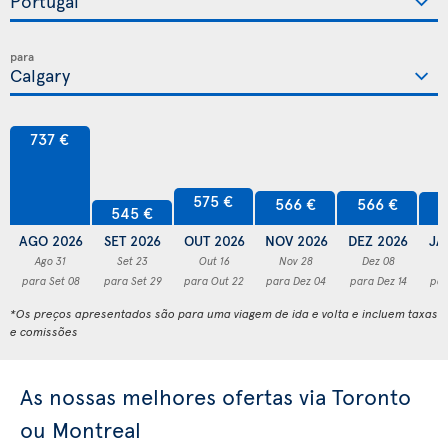
para
737 €
575 €
566 €
566 €
5
545 €
AGO 2026
SET 2026
OUT 2026
NOV 2026
DEZ 2026
JA
Ago 31
Set 23
Out 16
Nov 28
Dez 08
para Set 08
para Set 29
para Out 22
para Dez 04
para Dez 14
par
*Os preços apresentados são para uma viagem de ida e volta e incluem taxas
e comissões
As nossas melhores ofertas via Toronto
ou Montreal