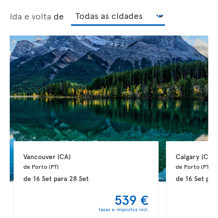
Ida e volta
de
Vancouver 
(CA)
Calgary 
(CA)
de Porto 
(PT)
de Porto 
(PT)
de
16 Set
para
28 Set
de
16 Set
par
539 €
taxas e impostos incl.