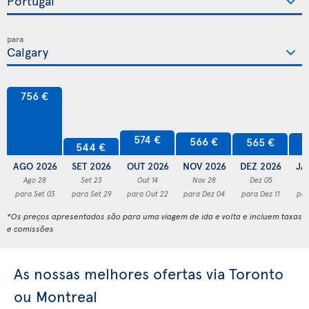
para
756 €
574 €
566 €
565 €
5
544 €
AGO 2026
SET 2026
OUT 2026
NOV 2026
DEZ 2026
JA
Ago 28
Set 23
Out 14
Nov 28
Dez 05
para Set 03
para Set 29
para Out 22
para Dez 04
para Dez 11
par
*Os preços apresentados são para uma viagem de ida e volta e incluem taxas
e comissões
As nossas melhores ofertas via Toronto
ou Montreal