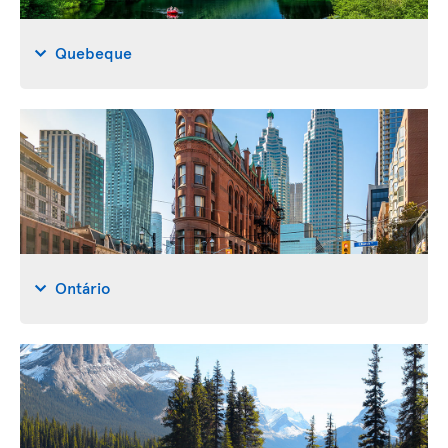
Quebeque
Ontário