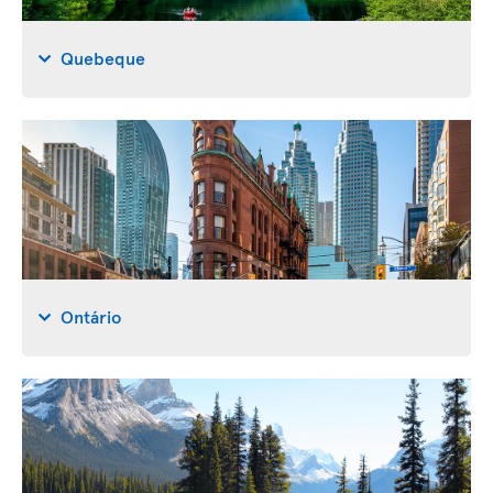
Quebeque
Ontário