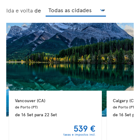
Ida e volta
de
Vancouver 
(CA)
Calgary 
(CA)
de Porto 
(PT)
de Porto 
(PT)
de
16 Set
para
22 Set
de
16 Set
par
539 €
taxas e impostos incl.