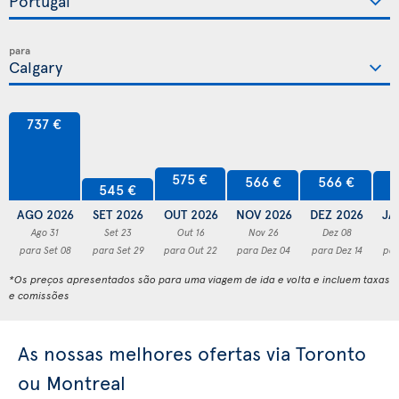
para
737 €
575 €
566 €
566 €
5
545 €
AGO 2026
SET 2026
OUT 2026
NOV 2026
DEZ 2026
JA
Ago 31
Set 23
Out 16
Nov 26
Dez 08
para Set 08
para Set 29
para Out 22
para Dez 04
para Dez 14
par
*Os preços apresentados são para uma viagem de ida e volta e incluem taxas
e comissões
As nossas melhores ofertas via Toronto
ou Montreal