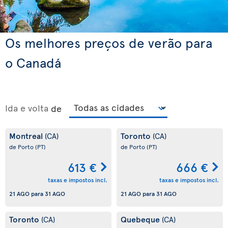
Os melhores preços de verão para
o Canadá
Ida e volta
de
Montreal
Toronto
(CA)
(CA)
de Porto
(PT)
de Porto
(PT)
613 €
666 €
taxas e impostos incl.
taxas e impostos incl.
21 AGO
para
31 AGO
21 AGO
para
31 AGO
Toronto
Quebeque
(CA)
(CA)