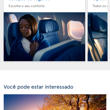
Escolha o seu conforto
Todos os e
Você pode estar interessado