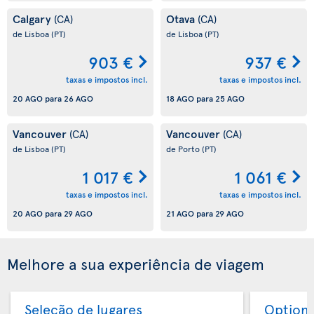
Calgary
Otava
(CA)
(CA)
de Lisboa
(PT)
de Lisboa
(PT)
903 €
937 €
taxas e impostos incl.
taxas e impostos incl.
20 AGO
para
26 AGO
18 AGO
para
25 AGO
Vancouver
Vancouver
(CA)
(CA)
de Lisboa
(PT)
de Porto
(PT)
1 017 €
1 061 €
taxas e impostos incl.
taxas e impostos incl.
20 AGO
para
29 AGO
21 AGO
para
29 AGO
Melhore a sua experiência de viagem
Seleção de lugares
Option 