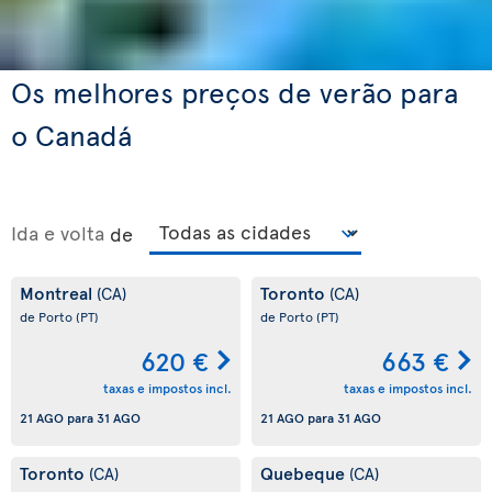
Os melhores preços de verão para
o Canadá
Ida e volta
de
Montreal
Toronto
(CA)
(CA)
de Porto
(PT)
de Porto
(PT)
620 €
663 €
taxas e impostos incl.
taxas e impostos incl.
21 AGO
para
31 AGO
21 AGO
para
31 AGO
Toronto
Quebeque
(CA)
(CA)