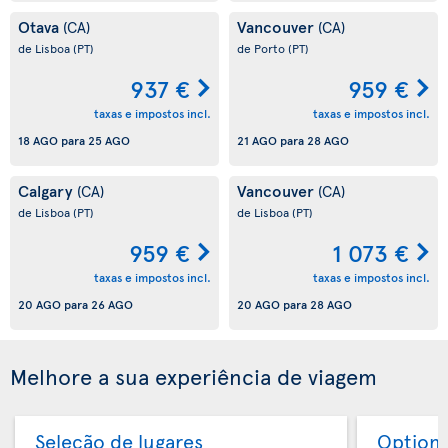
Otava
Vancouver
(CA)
(CA)
de Lisboa
(PT)
de Porto
(PT)
937 €
959 €
taxas e impostos incl.
taxas e impostos incl.
18 AGO
para
25 AGO
21 AGO
para
28 AGO
Calgary
Vancouver
(CA)
(CA)
de Lisboa
(PT)
de Lisboa
(PT)
959 €
1 073 €
taxas e impostos incl.
taxas e impostos incl.
20 AGO
para
26 AGO
20 AGO
para
28 AGO
Melhore a sua experiência de viagem
Seleção de lugares
Option 