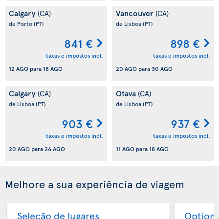
Calgary
Vancouver
(CA)
(CA)
de Porto
(PT)
de Lisboa
(PT)
841 €
898 €
taxas e impostos incl.
taxas e impostos incl.
12 AGO
para
18 AGO
20 AGO
para
30 AGO
Calgary
Otava
(CA)
(CA)
de Lisboa
(PT)
de Lisboa
(PT)
903 €
937 €
taxas e impostos incl.
taxas e impostos incl.
20 AGO
para
26 AGO
11 AGO
para
18 AGO
Melhore a sua experiência de viagem
Seleção de lugares
Option 