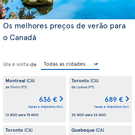
Os melhores preços de verão para
o Canadá
Ida e volta
de
Montreal
Toronto
(CA)
(CA)
de Porto
(PT)
de Lisboa
(PT)
636 €
689 €
taxas e impostos incl.
taxas e impostos incl.
12 AGO
para
18 AGO
20 AGO
para
26 AGO
Toronto
Quebeque
(CA)
(CA)