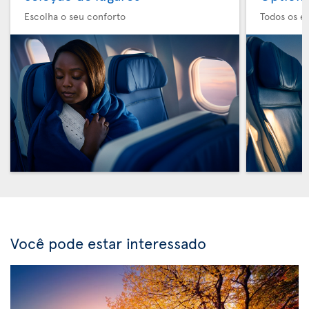
Escolha o seu conforto
Todos os e
Você pode estar interessado