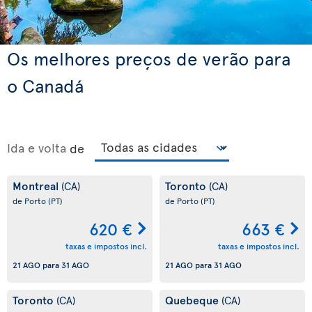
Os melhores preços de verão para
o Canadá
Ida e volta
de
Montreal
Toronto
(CA)
(CA)
de Porto
(PT)
de Porto
(PT)
620 €
663 €
taxas e impostos incl.
taxas e impostos incl.
21 AGO
para
31 AGO
21 AGO
para
31 AGO
Toronto
Quebeque
(CA)
(CA)