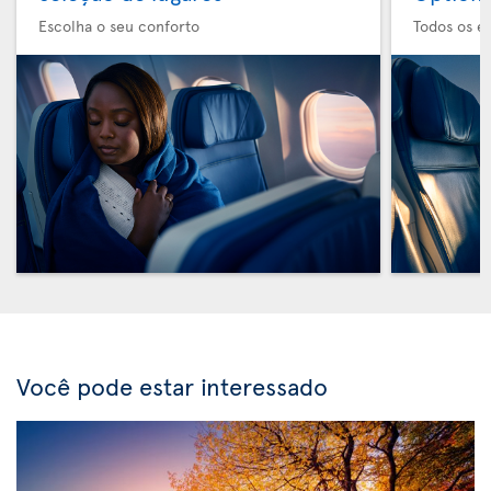
Escolha o seu conforto
Todos os e
Você pode estar interessado