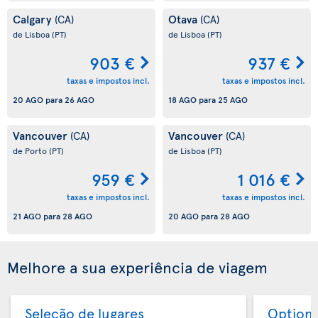
Calgary
Otava
(CA)
(CA)
de Lisboa
(PT)
de Lisboa
(PT)
903 €
937 €
taxas e impostos incl.
taxas e impostos incl.
20 AGO
para
26 AGO
18 AGO
para
25 AGO
Vancouver
Vancouver
(CA)
(CA)
de Porto
(PT)
de Lisboa
(PT)
959 €
1 016 €
taxas e impostos incl.
taxas e impostos incl.
21 AGO
para
28 AGO
20 AGO
para
28 AGO
Melhore a sua experiência de viagem
Seleção de lugares
Option 