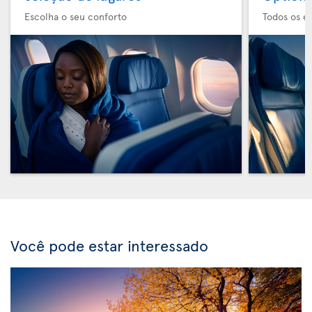
Escolha o seu conforto
Todos os e
Você pode estar interessado