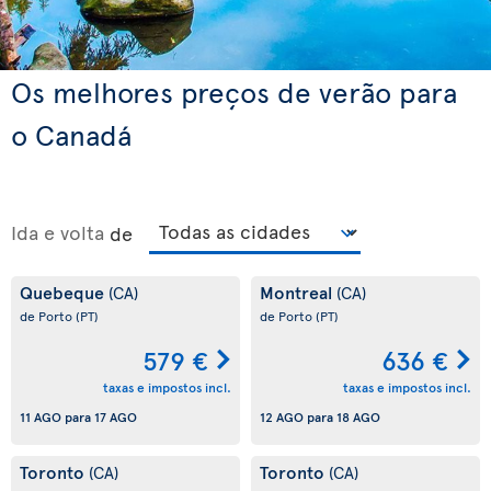
Os melhores preços de verão para
o Canadá
Ida e volta
de
Quebeque
Montreal
(CA)
(CA)
de Porto
(PT)
de Porto
(PT)
579 €
636 €
taxas e impostos incl.
taxas e impostos incl.
11 AGO
para
17 AGO
12 AGO
para
18 AGO
Toronto
Toronto
(CA)
(CA)