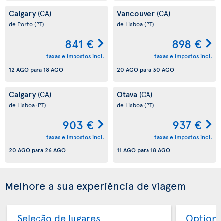
Calgary
Vancouver
(CA)
(CA)
de Porto
(PT)
de Lisboa
(PT)
841 €
898 €
taxas e impostos incl.
taxas e impostos incl.
12 AGO
para
18 AGO
20 AGO
para
30 AGO
Calgary
Otava
(CA)
(CA)
de Lisboa
(PT)
de Lisboa
(PT)
903 €
937 €
taxas e impostos incl.
taxas e impostos incl.
20 AGO
para
26 AGO
11 AGO
para
18 AGO
Melhore a sua experiência de viagem
Seleção de lugares
Option 