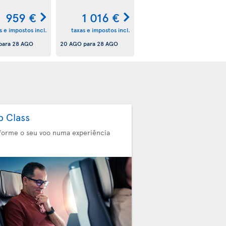
959 €
1 016 €
s e impostos incl.
taxas e impostos incl.
para
28 AGO
20 AGO
para
28 AGO
b Class
forme o seu voo numa experiência