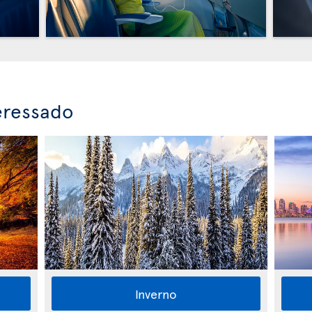
eressado
Inverno