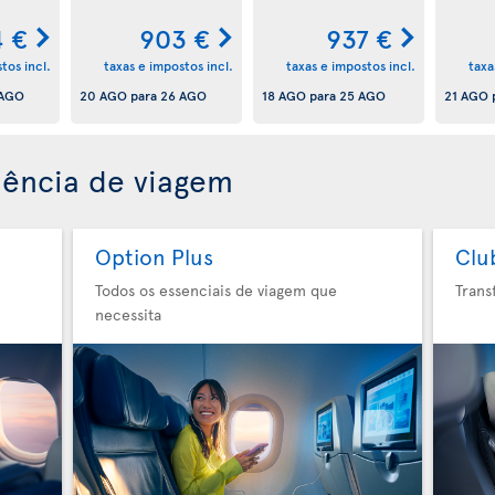
4 €
903 €
937 €
tos incl.
taxas e impostos incl.
taxas e impostos incl.
taxa
 AGO
20 AGO
para
26 AGO
18 AGO
para
25 AGO
21 AGO
iência de viagem
Option Plus
Clu
Todos os essenciais de viagem que
Trans
necessita