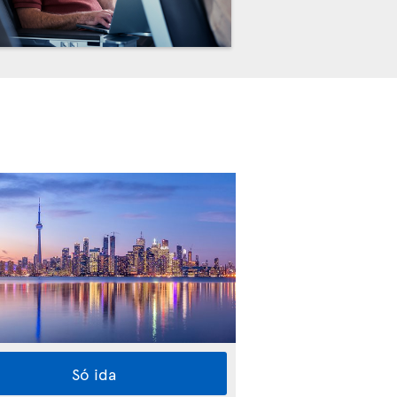
Só ida