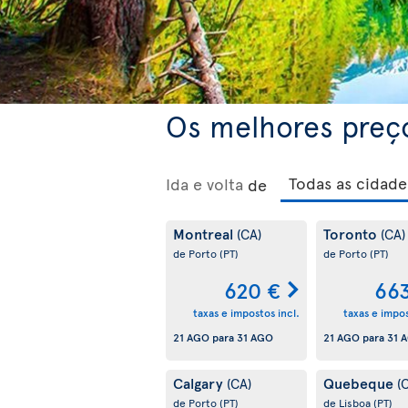
Os melhores preç
Ida e volta
de
Montreal
Toronto
(CA)
(CA)
de Porto
(PT)
de Porto
(PT)
620 €
66
taxas e impostos incl.
taxas e impos
21 AGO
para
31 AGO
21 AGO
para
31 
Calgary
Quebeque
(CA)
(
de Porto
(PT)
de Lisboa
(PT)