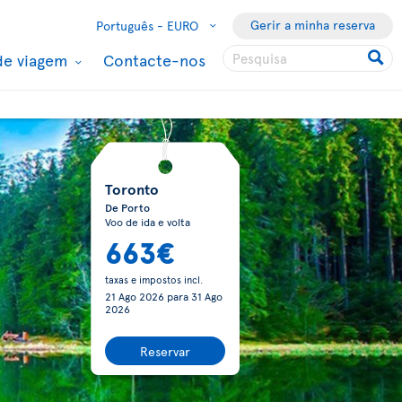
Gerir a minha reserva
Português -
EURO
de viagem
Contacte-nos
Toronto
De Porto
Voo de ida e volta
663€
taxas e impostos incl.
21 Ago 2026
para
31 Ago
2026
Reservar