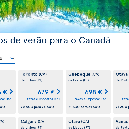
os de verão para o Canadá
Toronto
Quebeque
Otava
(CA)
(CA)
de Lisboa
(PT)
de Porto
(PT)
de Port
3 €
679 €
698 €
tos incl.
taxas e impostos incl.
taxas e impostos incl.
taxa
AGO
20 AGO
para
26 AGO
21 AGO
para
31 AGO
21 AGO
Calgary
Otava
Vanco
CA)
(CA)
(CA)
de Lisboa
(PT)
de Lisboa
(PT)
de Port