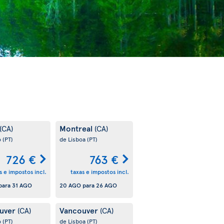
Montreal
(CA)
(CA)
o
(PT)
de Lisboa
(PT)
726 €
763 €
s e impostos incl.
taxas e impostos incl.
para
31 AGO
20 AGO
para
26 AGO
uver
Vancouver
(CA)
(CA)
o
(PT)
de Lisboa
(PT)