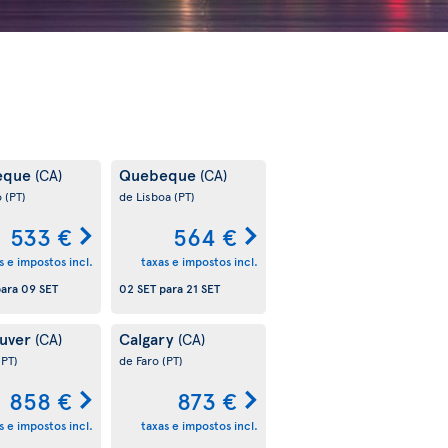
eque
Quebeque
(CA)
(CA)
o
(PT)
de Lisboa
(PT)
533 €
564 €
s e impostos incl.
taxas e impostos incl.
ara
09 SET
02 SET
para
21 SET
uver
Calgary
(CA)
(CA)
(PT)
de Faro
(PT)
858 €
873 €
s e impostos incl.
taxas e impostos incl.