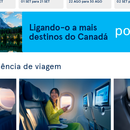
ET
01 SET
para
21 SET
22 AGO
para
30 AGO
02 SET
p
iência de viagem