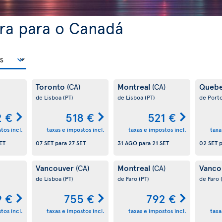
ra para o Canadá
Toronto
Montreal
Queb
(CA)
(CA)
de Lisboa
(PT)
de Lisboa
(PT)
de Port
 €
518 €
521 €
tos incl.
taxas e impostos incl.
taxas e impostos incl.
taxa
ET
07 SET
para
27 SET
31 AGO
para
21 SET
02 SET
p
Vancouver
Montreal
Vanco
(CA)
(CA)
de Lisboa
(PT)
de Faro
(PT)
de Faro
9 €
755 €
792 €
tos incl.
taxas e impostos incl.
taxas e impostos incl.
taxa