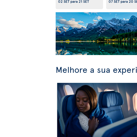
02 SET
para
21 SET
07 SET
para
20 S
Melhore a sua exper