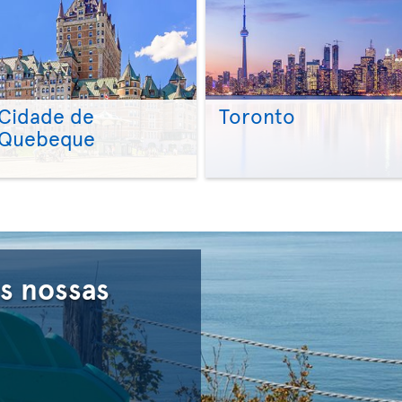
Cidade de
Toronto
Quebeque
>
>
s nossas