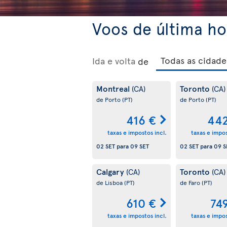
Voos de última ho
Ida e volta
de
Montreal
Toronto
(CA)
(CA)
de Porto
(PT)
de Porto
(PT)
416 €
442
taxas e impostos incl.
taxas e impos
02 SET
para
09 SET
02 SET
para
09 S
Calgary
Toronto
(CA)
(CA)
de Lisboa
(PT)
de Faro
(PT)
610 €
74
taxas e impostos incl.
taxas e impos