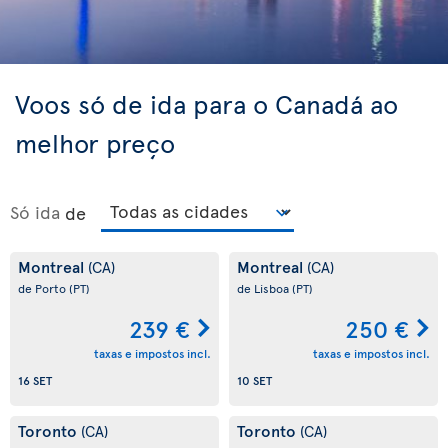
Voos só de ida para o Canadá ao
melhor preço
Só ida
de
Montreal
Montreal
(CA)
(CA)
de Porto
(PT)
de Lisboa
(PT)
239 €
250 €
taxas e impostos incl.
taxas e impostos incl.
16 SET
10 SET
Toronto
Toronto
(CA)
(CA)