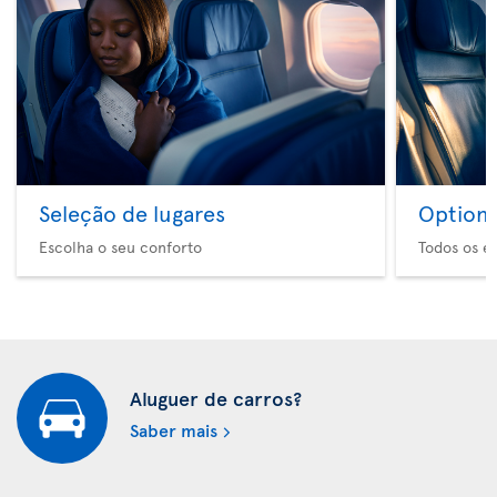
Seleção de lugares
Option 
Escolha o seu conforto
Todos os e
Aluguer de carros?
Saber mais