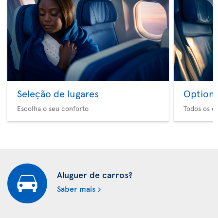
Seleção de lugares
Option 
Escolha o seu conforto
Todos os e
Aluguer de carros?
Saber mais