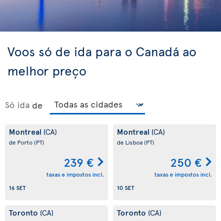
Voos só de ida para o Canadá ao
melhor preço
Só ida
de
Montreal
Montreal
(CA)
(CA)
de Porto
(PT)
de Lisboa
(PT)
239 €
250 €
taxas e impostos incl.
taxas e impostos incl.
16 SET
10 SET
Toronto
Toronto
(CA)
(CA)