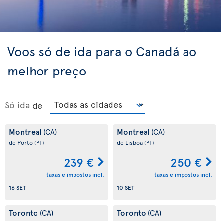
Voos só de ida para o Canadá ao
melhor preço
Só ida
de
Montreal
Montreal
(CA)
(CA)
de Porto
(PT)
de Lisboa
(PT)
239 €
250 €
taxas e impostos incl.
taxas e impostos incl.
16 SET
10 SET
Toronto
Toronto
(CA)
(CA)