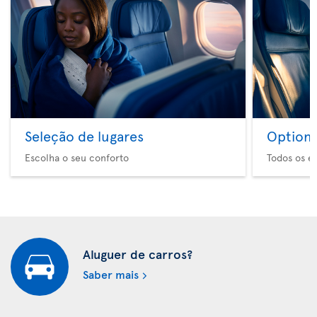
Seleção de lugares
Option 
Escolha o seu conforto
Todos os e
Aluguer de carros?
Saber mais