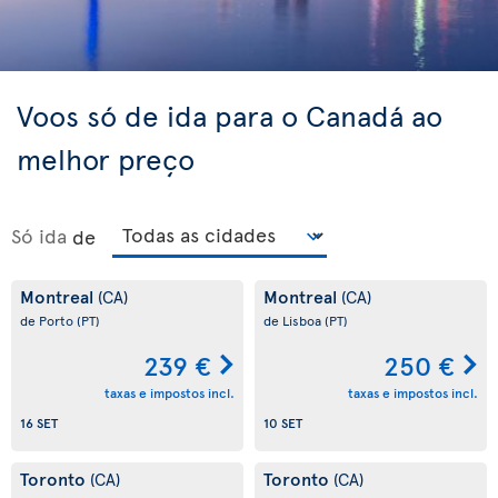
Voos só de ida para o Canadá ao
melhor preço
Só ida
de
Montreal
Montreal
(CA)
(CA)
de Porto
(PT)
de Lisboa
(PT)
239 €
250 €
taxas e impostos incl.
taxas e impostos incl.
16 SET
10 SET
Toronto
Toronto
(CA)
(CA)