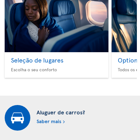
Seleção de lugares
Option 
Escolha o seu conforto
Todos os e
Aluguer de carros?
Saber mais