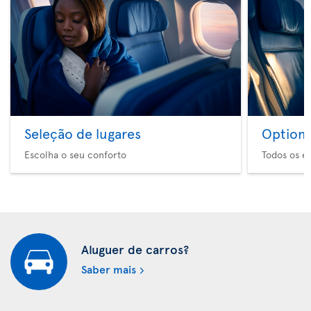
Seleção de lugares
Option 
Escolha o seu conforto
Todos os e
Aluguer de carros?
Saber mais