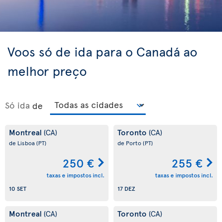
Voos só de ida para o Canadá ao
melhor preço
Só ida
de
Montreal
Toronto
(CA)
(CA)
de Lisboa
(PT)
de Porto
(PT)
250 €
255 €
taxas e impostos incl.
taxas e impostos incl.
10 SET
17 DEZ
Montreal
Toronto
(CA)
(CA)