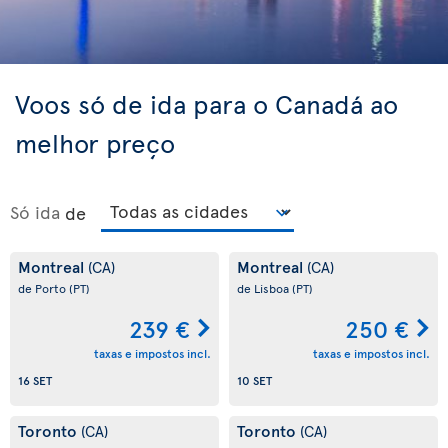
Voos só de ida para o Canadá ao
melhor preço
Só ida
de
Montreal
Montreal
(CA)
(CA)
de Porto
(PT)
de Lisboa
(PT)
239 €
250 €
taxas e impostos incl.
taxas e impostos incl.
16 SET
10 SET
Toronto
Toronto
(CA)
(CA)