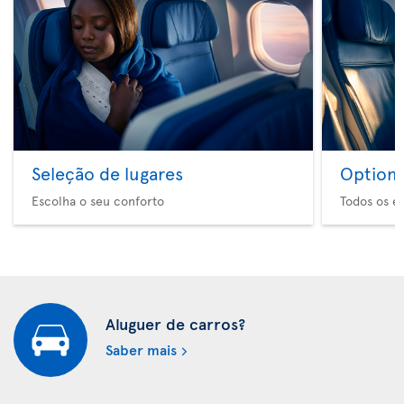
Seleção de lugares
Option 
Escolha o seu conforto
Todos os e
Aluguer de carros?
Saber mais