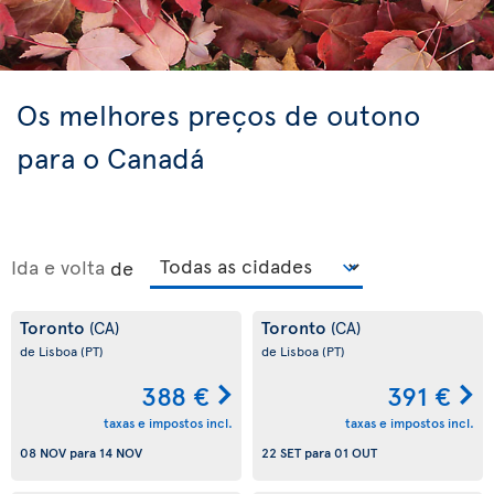
Os melhores preços de outono
para o Canadá
Ida e volta
de
Toronto
Toronto
(CA)
(CA)
de Lisboa
(PT)
de Lisboa
(PT)
388 €
391 €
taxas e impostos incl.
taxas e impostos incl.
08 NOV
para
14 NOV
22 SET
para
01 OUT