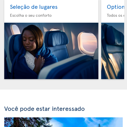
Seleção de lugares
Option 
Escolha o seu conforto
Todos os e
Você pode estar interessado