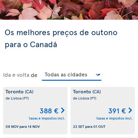
Os melhores preços de outono
para o Canadá
Ida e volta
de
Toronto
Toronto
(CA)
(CA)
de Lisboa
(PT)
de Lisboa
(PT)
388 €
391 €
taxas e impostos incl.
taxas e impostos incl.
08 NOV
para
14 NOV
22 SET
para
01 OUT