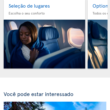
Seleção de lugares
Option 
Escolha o seu conforto
Todos os e
Você pode estar interessado