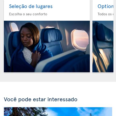
Seleção de lugares
Option 
Escolha o seu conforto
Todos os e
Você pode estar interessado