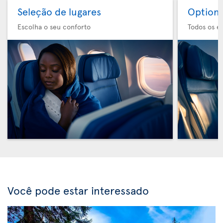
Seleção de lugares
Option 
Escolha o seu conforto
Todos os e
Você pode estar interessado