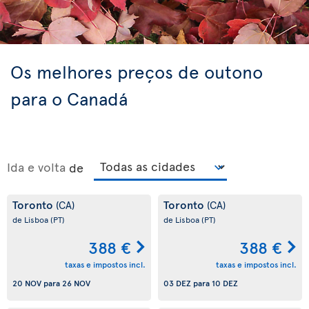
Os melhores preços de outono
para o Canadá
Ida e volta
de
Toronto
Toronto
(CA)
(CA)
de Lisboa
(PT)
de Lisboa
(PT)
388 €
388 €
taxas e impostos incl.
taxas e impostos incl.
20 NOV
para
26 NOV
03 DEZ
para
10 DEZ