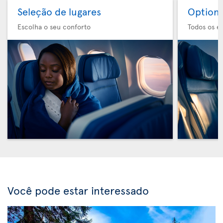
Seleção de lugares
Option 
Escolha o seu conforto
Todos os e
Você pode estar interessado