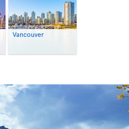
Vancouver
>
>