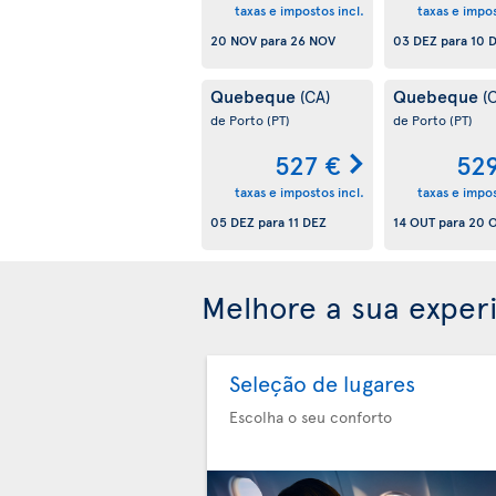
taxas e impostos incl.
taxas e impos
20 NOV
para
26 NOV
03 DEZ
para
10 
Quebeque
Quebeque
(CA)
(
de Porto
(PT)
de Porto
(PT)
527 €
52
taxas e impostos incl.
taxas e impos
05 DEZ
para
11 DEZ
14 OUT
para
20 
Melhore a sua exper
Seleção de lugares
Escolha o seu conforto