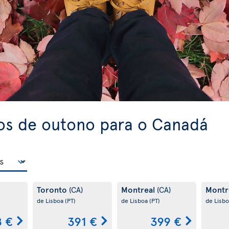
os de outono para o Canadá
Toronto
Montreal
Montr
(CA)
(CA)
de Lisboa
(PT)
de Lisboa
(PT)
de Lisb
8 €
391 €
399 €