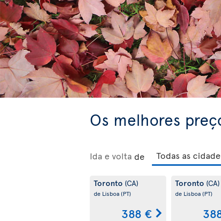
Os melhores preç
Ida e volta
de
Toronto
Toronto
(CA)
(CA)
de Lisboa
(PT)
de Lisboa
(PT)
388 €
38