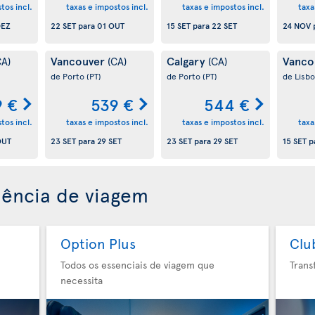
tos incl.
taxas e impostos incl.
taxas e impostos incl.
taxa
DEZ
22 SET
para
01 OUT
15 SET
para
22 SET
24 NOV
Vancouver
Calgary
Vanco
CA)
(CA)
(CA)
de Porto
(PT)
de Porto
(PT)
de Lisb
9 €
539 €
544 €
tos incl.
taxas e impostos incl.
taxas e impostos incl.
taxa
OUT
23 SET
para
29 SET
23 SET
para
29 SET
15 SET
p
iência de viagem
Option Plus
Clu
Todos os essenciais de viagem que
Trans
necessita