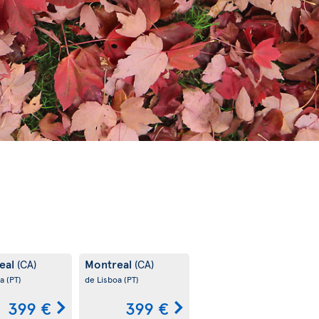
eal
Montreal
(CA)
(CA)
oa
(PT)
de Lisboa
(PT)
399 €
399 €