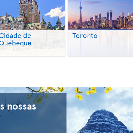
Cidade de
Toronto
Quebeque
>
>
s nossas