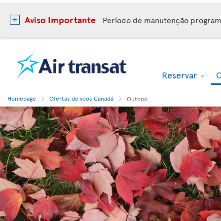
Aviso Importante
Período de manutenção progra
Reservar
O
Homepage
Ofertas de voos Canadá
Outono