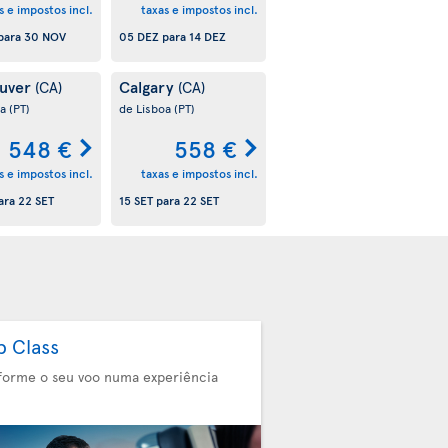
s e impostos incl.
taxas e impostos incl.
para
30 NOV
05 DEZ
para
14 DEZ
uver
Calgary
(CA)
(CA)
oa
(PT)
de Lisboa
(PT)
548 €
558 €
s e impostos incl.
taxas e impostos incl.
ara
22 SET
15 SET
para
22 SET
b Class
forme o seu voo numa experiência