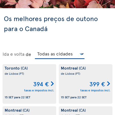
Os melhores preços de outono
para o Canadá
Ida e volta
de
Toronto
Montreal
(CA)
(CA)
de Lisboa
(PT)
de Lisboa
(PT)
394 €
399 €
taxas e impostos incl.
taxas e impostos incl.
15 SET
para
22 SET
15 SET
para
22 SET
Montreal
Montreal
(CA)
(CA)