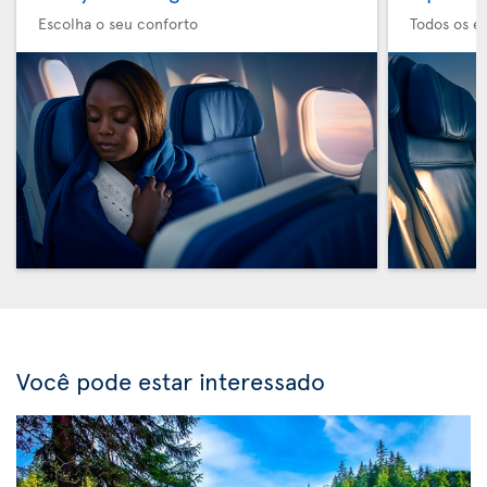
Escolha o seu conforto
Todos os e
Você pode estar interessado