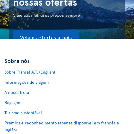
nossas ofertas
Viaje aos melhores preços, sempre
Veja as ofertas atuais
Sobre nós
Sobre Transat A.T. (English)
Informações de viagem
A nossa frota
Bagagem
Turismo sustentável
Prémios e reconhecimento (apenas disponível em francês e
inglês)