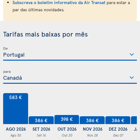
Subscreva o boletim informativo da Air Transat
para estar a
par das últimas novidades.
Tarifas mais baixas por mês
De
para
583 €
398 €
386 €
386 €
386 €
3
AGO 2026
SET 2026
OUT 2026
NOV 2026
DEZ 2026
JA
Ago 30
Set 16
Out 20
Nov 28
Dez 07