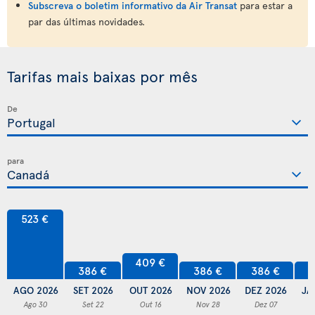
Subscreva o boletim informativo da Air Transat
para estar a
par das últimas novidades.
Tarifas mais baixas por mês
De
para
523 €
409 €
386 €
386 €
386 €
3
AGO 2026
SET 2026
OUT 2026
NOV 2026
DEZ 2026
JA
Ago 30
Set 22
Out 16
Nov 28
Dez 07