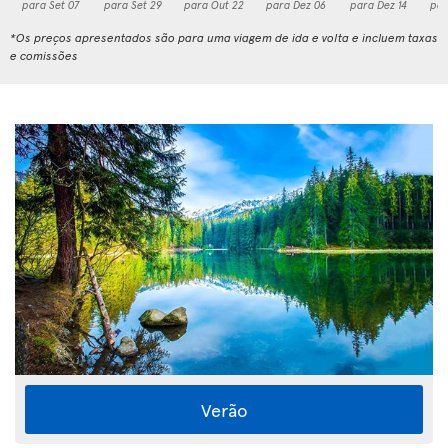
para Set 07
para Set 29
para Out 22
para Dez 06
para Dez 14
par
*Os preços apresentados são para uma viagem de ida e volta e incluem taxas
e comissões
Verão