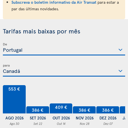
Subscreva o boletim informativo da Air Transat
para estar a
par das últimas novidades.
Tarifas mais baixas por mês
De
para
553 €
409 €
386 €
386 €
386 €
3
AGO 2026
SET 2026
OUT 2026
NOV 2026
DEZ 2026
JA
Ago 30
Set 22
Out 14
Nov 28
Dez 07