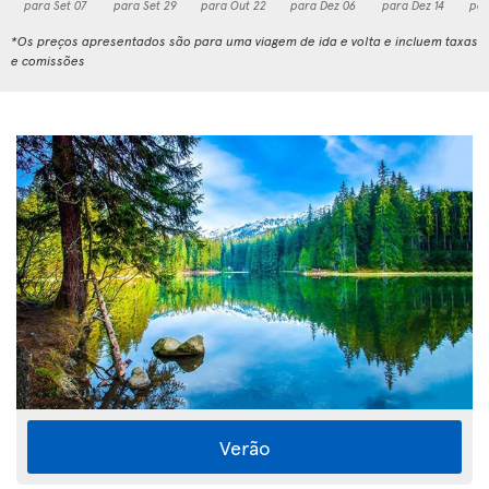
para Set 07
para Set 29
para Out 22
para Dez 06
para Dez 14
par
*Os preços apresentados são para uma viagem de ida e volta e incluem taxas
e comissões
Verão