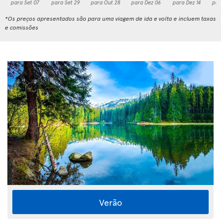
para Set 07
para Set 29
para Out 28
para Dez 06
para Dez 14
par
*Os preços apresentados são para uma viagem de ida e volta e incluem taxas
e comissões
Verão