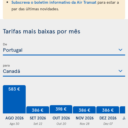
Subscreva o boletim informativo da Air Transat
para estar a
par das últimas novidades.
Tarifas mais baixas por mês
De
para
583 €
398 €
386 €
386 €
386 €
3
AGO 2026
SET 2026
OUT 2026
NOV 2026
DEZ 2026
JA
Ago 30
Set 22
Out 20
Nov 28
Dez 07