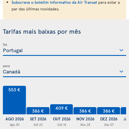
Subscreva o boletim informativo da Air Transat
para estar a
par das últimas novidades.
Tarifas mais baixas por mês
De
para
553 €
409 €
386 €
386 €
386 €
3
AGO 2026
SET 2026
OUT 2026
NOV 2026
DEZ 2026
JA
Ago 30
Set 22
Out 16
Nov 28
Dez 07