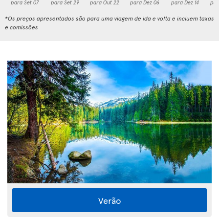
para Set 07
para Set 29
para Out 22
para Dez 06
para Dez 14
par
*Os preços apresentados são para uma viagem de ida e volta e incluem taxas
e comissões
Verão