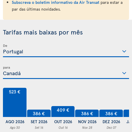
Subscreva o boletim informativo da Air Transat
para estar a
par das últimas novidades.
Tarifas mais baixas por mês
De
para
523 €
409 €
386 €
386 €
386 €
3
AGO 2026
SET 2026
OUT 2026
NOV 2026
DEZ 2026
JA
Ago 30
Set 16
Out 16
Nov 28
Dez 07