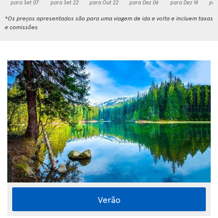
para Set 07
para Set 22
para Out 22
para Dez 06
para Dez 14
par
*Os preços apresentados são para uma viagem de ida e volta e incluem taxas
e comissões
Verão