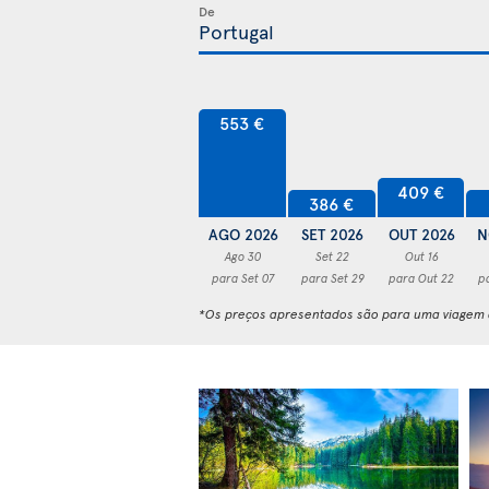
De
553 €
409 €
386 €
AGO 2026
SET 2026
OUT 2026
N
Ago 30
Set 22
Out 16
para Set 07
para Set 29
para Out 22
p
*Os preços apresentados são para uma viagem d