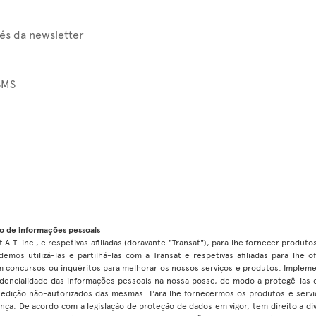
vés da newsletter
SMS
o de informações pessoais
 A.T. inc., e respetivas afiliadas (doravante "Transat"), para lhe fornecer produt
demos utilizá-las e partilhá-las com a Transat e respetivas afiliadas para lhe
 em concursos ou inquéritos para melhorar os nossos serviços e produtos. Impl
fidencialidade das informações pessoais na nossa posse, de modo a protegê-las 
u edição não-autorizados das mesmas. Para lhe fornecermos os produtos e serviç
ança. De acordo com a legislação de proteção de dados em vigor, tem direito a di