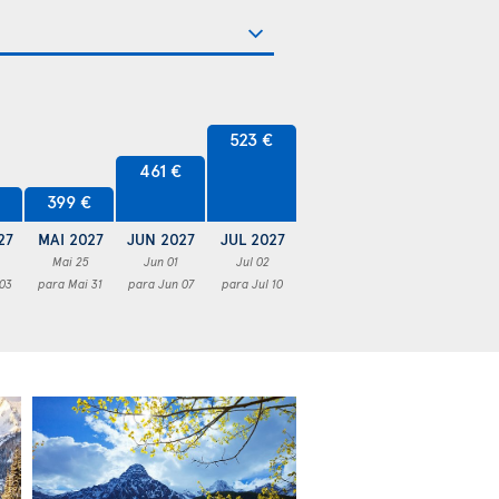
523 €
461 €
€
399 €
27
MAI 2027
JUN 2027
JUL 2027
Mai 25
Jun 01
Jul 02
 03
para Mai 31
para Jun 07
para Jul 10