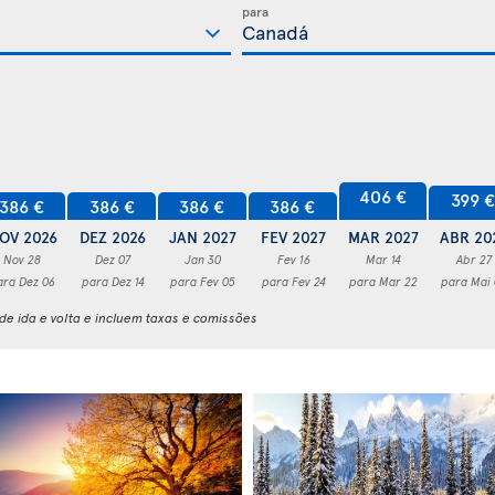
para
406 €
399 
386 €
386 €
386 €
386 €
OV 2026
DEZ 2026
JAN 2027
FEV 2027
MAR 2027
ABR 20
Nov 28
Dez 07
Jan 30
Fev 16
Mar 14
Abr 27
ara Dez 06
para Dez 14
para Fev 05
para Fev 24
para Mar 22
para Mai
e ida e volta e incluem taxas e comissões