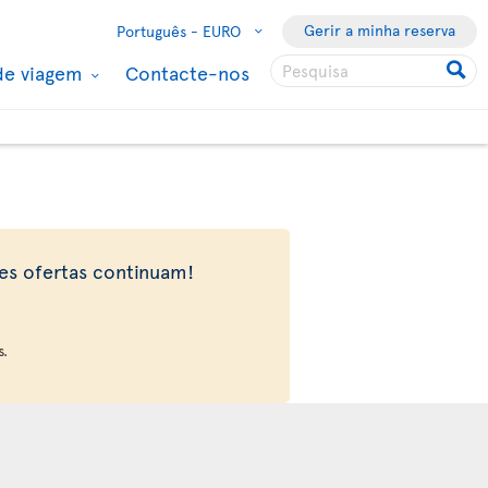
Gerir a minha reserva
Português -
EURO
de viagem
Contacte-nos
tes ofertas continuam!
s.