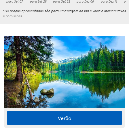
para Set 07
para Set 29
para Out 22
para Dez 06
para Dez 14
par
*Os preços apresentados são para uma viagem de ida e volta e incluem taxas
e comissões
Verão