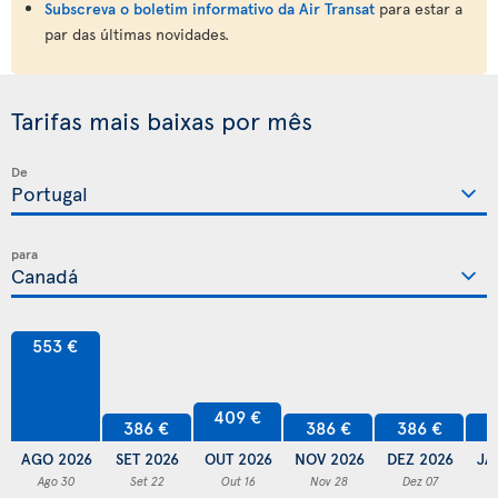
Subscreva o boletim informativo da Air Transat
para estar a
par das últimas novidades.
Tarifas mais baixas por mês
De
para
553 €
409 €
386 €
386 €
386 €
3
AGO 2026
SET 2026
OUT 2026
NOV 2026
DEZ 2026
JA
Ago 30
Set 22
Out 16
Nov 28
Dez 07