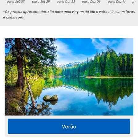
para Set 07
para Set 29
para Out 22
para Dez 06
para Dez 14
par
*Os preços apresentados são para uma viagem de ida e volta e incluem taxas
e comissões
Verão