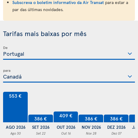
Subscreva o boletim informativo da Air Transat
para estar a
par das últimas novidades.
Tarifas mais baixas por mês
De
para
553 €
409 €
386 €
386 €
386 €
3
AGO 2026
SET 2026
OUT 2026
NOV 2026
DEZ 2026
JA
Ago 30
Set 22
Out 16
Nov 28
Dez 07