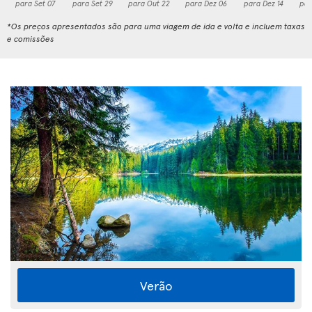
para Set 07
para Set 29
para Out 22
para Dez 06
para Dez 14
par
*Os preços apresentados são para uma viagem de ida e volta e incluem taxas
e comissões
Verão