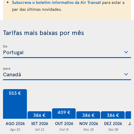
Subscreva o boletim informativo da Air Transat
para estar a
par das últimas novidades.
Tarifas mais baixas por mês
De
para
553 €
409 €
386 €
386 €
386 €
3
AGO 2026
SET 2026
OUT 2026
NOV 2026
DEZ 2026
JA
Ago 30
Set 22
Out 14
Nov 28
Dez 08