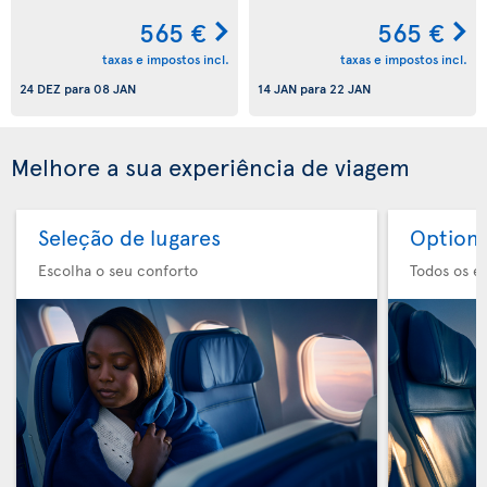
565 €
565 €
taxas e impostos incl.
taxas e impostos incl.
24 DEZ
para
08 JAN
14 JAN
para
22 JAN
Melhore a sua experiência de viagem
Seleção de lugares
Option 
Escolha o seu conforto
Todos os e