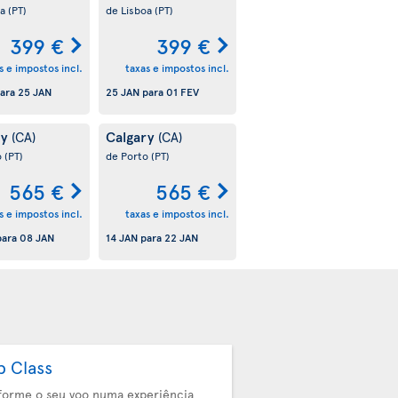
oa
(PT)
de Lisboa
(PT)
399 €
399 €
s e impostos incl.
taxas e impostos incl.
ara
25 JAN
25 JAN
para
01 FEV
ry
Calgary
(CA)
(CA)
o
(PT)
de Porto
(PT)
565 €
565 €
s e impostos incl.
taxas e impostos incl.
ara
08 JAN
14 JAN
para
22 JAN
b Class
forme o seu voo numa experiência