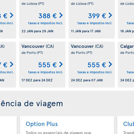
de Lisboa
(PT)
de Lisboa
(PT)
de Lisb
8 €
388 €
399 €
tos incl.
taxas e impostos incl.
taxas e impostos incl.
taxa
AN
22 JAN
para
28 JAN
11 JAN
para
17 JAN
18 JAN
p
Vancouver
Vancouver
Calga
CA)
(CA)
(CA)
de Porto
(PT)
de Porto
(PT)
de Port
7 €
555 €
555 €
tos incl.
taxas e impostos incl.
taxas e impostos incl.
taxa
JAN
17 DEZ
para
24 DEZ
24 DEZ
para
07 JAN
24 DEZ
p
iência de viagem
Option Plus
Clu
Todos os essenciais de viagem que
Trans