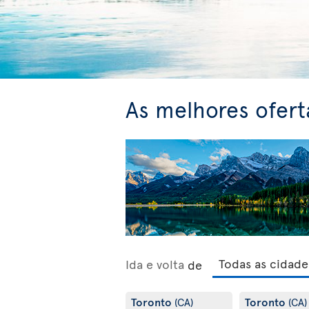
As melhores ofert
Ida e volta
de
Toronto
Toronto
(CA)
(CA)