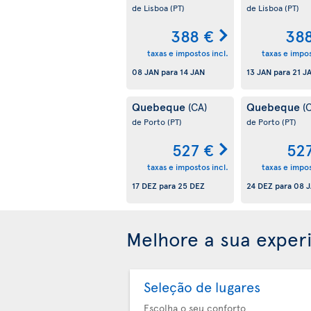
de Lisboa
(PT)
de Lisboa
(PT)
388 €
38
taxas e impostos incl.
taxas e impos
08 JAN
para
14 JAN
13 JAN
para
21 J
Quebeque
Quebeque
(CA)
(
de Porto
(PT)
de Porto
(PT)
527 €
52
taxas e impostos incl.
taxas e impos
17 DEZ
para
25 DEZ
24 DEZ
para
08 
Melhore a sua exper
Seleção de lugares
Escolha o seu conforto