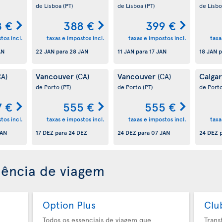
de Lisboa
(PT)
de Lisboa
(PT)
de Lisb
8 €
388 €
399 €
tos incl.
taxas e impostos incl.
taxas e impostos incl.
taxa
AN
22 JAN
para
28 JAN
11 JAN
para
17 JAN
18 JAN
p
Vancouver
Vancouver
Calga
CA)
(CA)
(CA)
de Porto
(PT)
de Porto
(PT)
de Port
7 €
555 €
555 €
tos incl.
taxas e impostos incl.
taxas e impostos incl.
taxa
JAN
17 DEZ
para
24 DEZ
24 DEZ
para
07 JAN
24 DEZ
p
iência de viagem
Option Plus
Clu
Todos os essenciais de viagem que
Trans