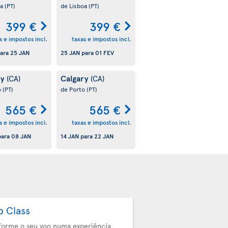
oa
(PT)
de Lisboa
(PT)
399 €
399 €
s e impostos incl.
taxas e impostos incl.
ara
25 JAN
25 JAN
para
01 FEV
ry
Calgary
(CA)
(CA)
o
(PT)
de Porto
(PT)
565 €
565 €
s e impostos incl.
taxas e impostos incl.
ara
08 JAN
14 JAN
para
22 JAN
b Class
forme o seu voo numa experiência