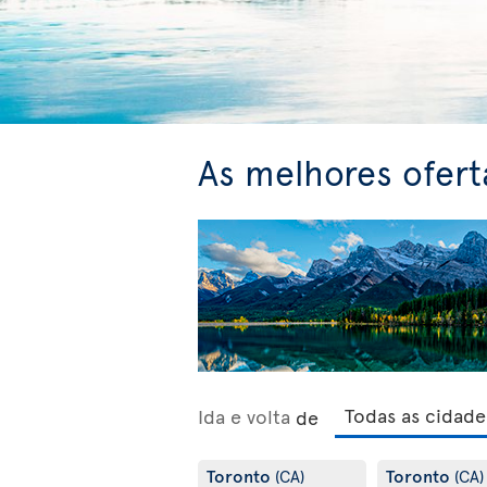
As melhores ofert
Ida e volta
de
Toronto
Toronto
(CA)
(CA)