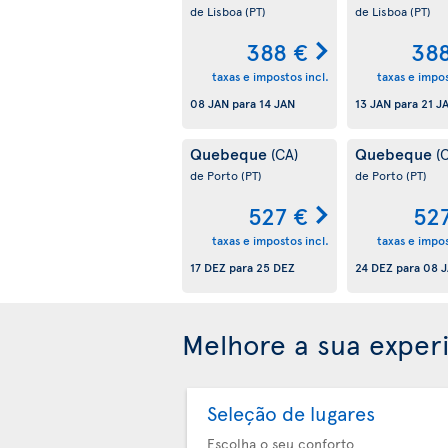
de Lisboa
(PT)
de Lisboa
(PT)
388 €
38
taxas e impostos incl.
taxas e impos
08 JAN
para
14 JAN
13 JAN
para
21 J
Quebeque
Quebeque
(CA)
(
de Porto
(PT)
de Porto
(PT)
527 €
52
taxas e impostos incl.
taxas e impos
17 DEZ
para
25 DEZ
24 DEZ
para
08 
Melhore a sua exper
Seleção de lugares
Escolha o seu conforto