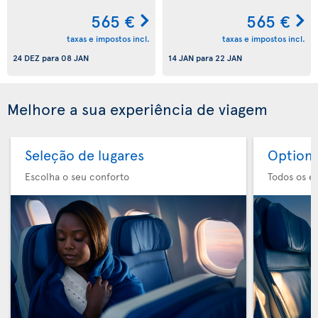
565 €
565 €
taxas e impostos incl.
taxas e impostos incl.
24 DEZ
para
08 JAN
14 JAN
para
22 JAN
Melhore a sua experiência de viagem
Seleção de lugares
Option 
Escolha o seu conforto
Todos os e