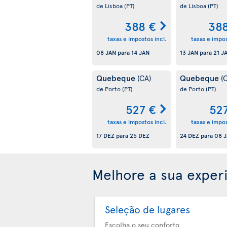
de Lisboa
(PT)
de Lisboa
(PT)
388 €
38
taxas e impostos incl.
taxas e impos
08 JAN
para
14 JAN
13 JAN
para
21 J
Quebeque
Quebeque
(CA)
(
de Porto
(PT)
de Porto
(PT)
527 €
52
taxas e impostos incl.
taxas e impos
17 DEZ
para
25 DEZ
24 DEZ
para
08 
Melhore a sua exper
Seleção de lugares
Escolha o seu conforto