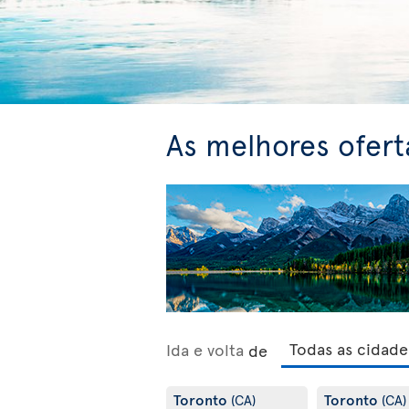
As melhores ofert
Ida e volta
de
Toronto
Toronto
(CA)
(CA)