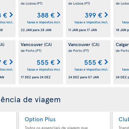
de Lisboa
(PT)
de Lisboa
(PT)
de Lisb
8 €
388 €
399 €
tos incl.
taxas e impostos incl.
taxas e impostos incl.
taxa
AN
22 JAN
para
28 JAN
11 JAN
para
17 JAN
18 JAN
p
Vancouver
Vancouver
Calga
CA)
(CA)
(CA)
de Porto
(PT)
de Porto
(PT)
de Port
7 €
555 €
555 €
tos incl.
taxas e impostos incl.
taxas e impostos incl.
taxa
JAN
17 DEZ
para
24 DEZ
24 DEZ
para
07 JAN
24 DEZ
p
iência de viagem
Option Plus
Clu
Todos os essenciais de viagem que
Trans