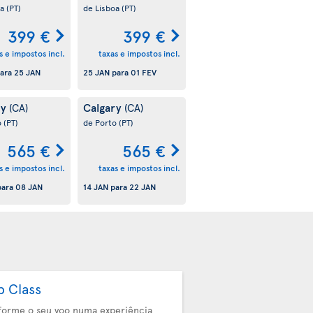
oa
(PT)
de Lisboa
(PT)
399 €
399 €
s e impostos incl.
taxas e impostos incl.
ara
25 JAN
25 JAN
para
01 FEV
ry
Calgary
(CA)
(CA)
o
(PT)
de Porto
(PT)
565 €
565 €
s e impostos incl.
taxas e impostos incl.
ara
08 JAN
14 JAN
para
22 JAN
b Class
forme o seu voo numa experiência