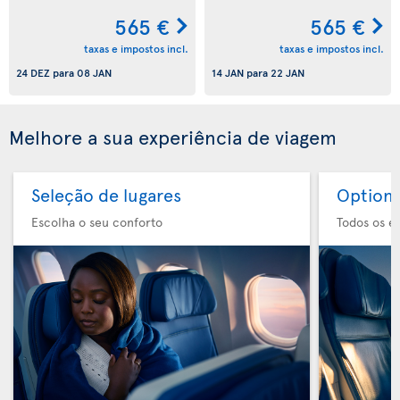
565 €
565 €
taxas e impostos incl.
taxas e impostos incl.
24 DEZ
para
08 JAN
14 JAN
para
22 JAN
Melhore a sua experiência de viagem
Seleção de lugares
Option 
Escolha o seu conforto
Todos os e