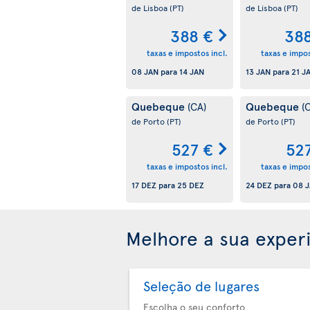
de Lisboa
(PT)
de Lisboa
(PT)
388 €
38
taxas e impostos incl.
taxas e impos
08 JAN
para
14 JAN
13 JAN
para
21 J
Quebeque
Quebeque
(CA)
(
de Porto
(PT)
de Porto
(PT)
527 €
52
taxas e impostos incl.
taxas e impos
17 DEZ
para
25 DEZ
24 DEZ
para
08 
Melhore a sua exper
Seleção de lugares
Escolha o seu conforto