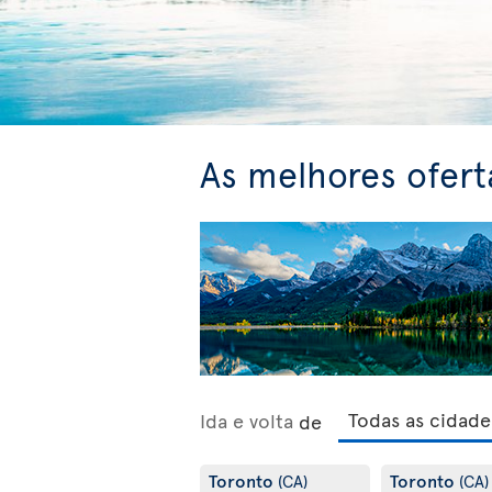
As melhores ofert
Ida e volta
de
Toronto
Toronto
(CA)
(CA)