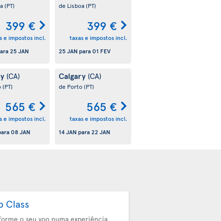
oa
(PT)
de Lisboa
(PT)
399 €
399 €
s e impostos incl.
taxas e impostos incl.
ara
25 JAN
25 JAN
para
01 FEV
ry
Calgary
(CA)
(CA)
o
(PT)
de Porto
(PT)
565 €
565 €
s e impostos incl.
taxas e impostos incl.
ara
08 JAN
14 JAN
para
22 JAN
b Class
forme o seu voo numa experiência