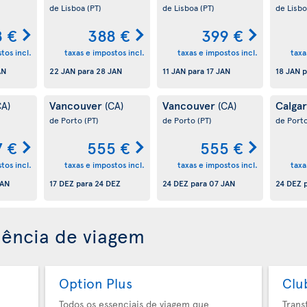
de Lisboa
(PT)
de Lisboa
(PT)
de Lisb
8 €
388 €
399 €
tos incl.
taxas e impostos incl.
taxas e impostos incl.
taxa
AN
22 JAN
para
28 JAN
11 JAN
para
17 JAN
18 JAN
p
Vancouver
Vancouver
Calga
CA)
(CA)
(CA)
de Porto
(PT)
de Porto
(PT)
de Port
7 €
555 €
555 €
tos incl.
taxas e impostos incl.
taxas e impostos incl.
taxa
JAN
17 DEZ
para
24 DEZ
24 DEZ
para
07 JAN
24 DEZ
p
iência de viagem
Option Plus
Clu
Todos os essenciais de viagem que
Trans