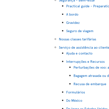
Segurança - Bem-estar
Practical guide - Preparatio
A bordo
Gravidez
Seguro de viagem
Nossas classes tarifárias
Serviço de assistência ao client
Ajuda e contacto
Interrupções e Recursos
Perturbações de voo: 
Bagagem atrasada ou d
Recusa de embarque
Formulários
Do México
De/para os Estados Unidos