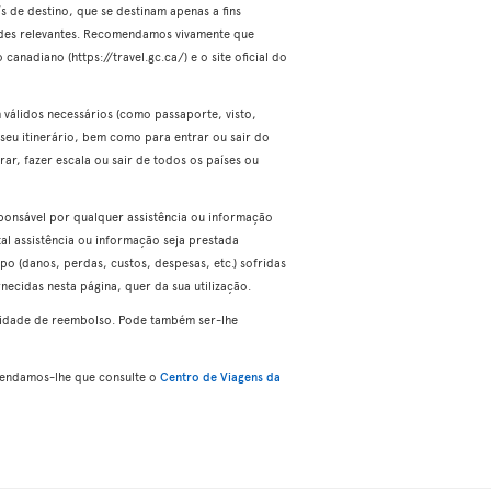
 de destino, que se destinam apenas a fins
ades relevantes. Recomendamos vivamente que
canadiano (https://travel.gc.ca/) e o site oficial do
 válidos necessários (como passaporte, visto,
o seu itinerário, bem como para entrar ou sair do
ar, fazer escala ou sair de todos os países ou
sponsável por qualquer assistência ou informação
tal assistência ou informação seja prestada
o (danos, perdas, custos, despesas, etc.) sofridas
necidas nesta página, quer da sua utilização.
ilidade de reembolso. Pode também ser-lhe
omendamos-lhe que consulte o
Centro de Viagens da