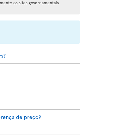
rmente os sites governamentais
es?
erença de preço?