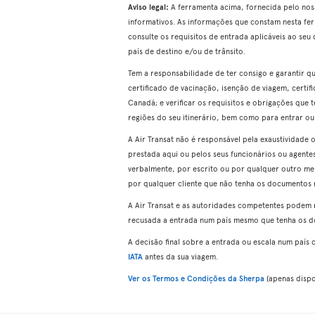
Aviso legal:
A ferramenta acima, fornecida pelo noss
informativos. As informações que constam nesta fe
consulte os requisitos de entrada aplicáveis ao seu d
país de destino e/ou de trânsito.
Tem a responsabilidade de ter consigo e garantir q
certificado de vacinação, isenção de viagem, certifi
Canadá; e verificar os requisitos e obrigações que 
regiões do seu itinerário, bem como para entrar ou
A Air Transat não é responsável pela exaustividade
prestada aqui ou pelos seus funcionários ou agentes
verbalmente, por escrito ou por qualquer outro mei
por qualquer cliente que não tenha os documentos ne
A Air Transat e as autoridades competentes podem 
recusada a entrada num país mesmo que tenha os d
A decisão final sobre a entrada ou escala num país
IATA
antes da sua viagem.
Ver os Termos e Condições da Sherpa
(apenas dispon