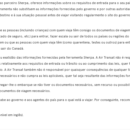
o parceiro Sherpa, oferece informações sobre os requisitos de entrada para o seu país
rramenta não substituem as informações fornecidas pelo governo e por outras autorid
estino e à sua situação pessoal antes de viajar visitando regularmente o site do governo 
ue as pessoas (incluindo crianças) com quem viaja têm consigo os documentos de viagem
cado de seguro, etc.) para entrar, fazer escala ou sair de todos os países ou regiões d
tem ou que as pessoas com quem viaja têm (como quarentena, testes ou outros) para entr
 sair do Canadá.
 ou exatidão das informações fornecidas pela ferramenta Sherpa. A Air Transat não é re
 relativamente aos requisitos de entrada ou trânsito ou ao cumprimento das leis, quer 
o. A Air Transat também não é responsável por quaisquer consequências de qualquer tip
cessários e não cumpra as leis aplicáveis, quer tal seja resultante das informações for
negar-lhe o embarque se não tiver os documentos necessários, sem recurso ou possib
ocumentos de viagem necessários.
 cabe ao governo e aos agentes do país para o qual está a viajar. Por conseguinte, rec
ível em inglês).