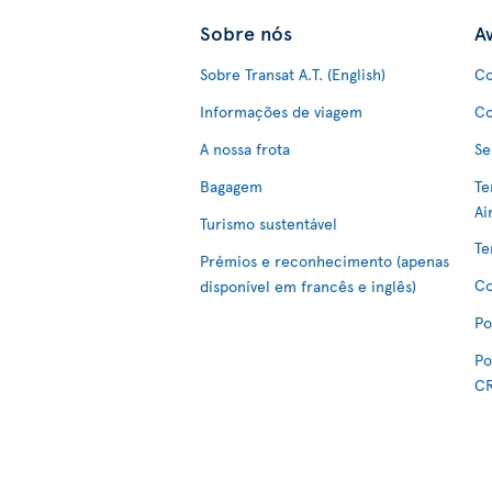
Sobre nós
Av
Sobre Transat A.T. (English)
Co
Informações de viagem
Co
A nossa frota
Se
Bagagem
Te
Ai
Turismo sustentável
Te
Prémios e reconhecimento (apenas
Co
disponível em francês e inglês)
Po
Po
C