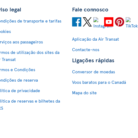
iso legal
Fale connosco
ndições de transporte e tarifas
okies
Aplicação da Air Transat
rviços aos passageiros
Contacte-nos
rmos de utilização dos sites da
Ligações rápidas
r Transat
rmos e Condições
Conversor de moedas
ndições de reserva
Voos baratos para o Canadá
lítica de privacidade
Mapa do site
lítica de reservas e bilhetes da
RS