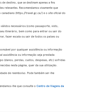
 de destino, que se destinam apenas a fins
ades relevantes. Recomendamos vivamente que
canadiano (https://travel.gc.ca/) e o site oficial do
 válidos necessários (como passaporte, visto,
o seu itinerário, bem como para entrar ou sair do
ar, fazer escala ou sair de todos os países ou
sponsável por qualquer assistência ou informação
tal assistência ou informação seja prestada
o (danos, perdas, custos, despesas, etc.) sofridas
necidas nesta página, quer da sua utilização.
ilidade de reembolso. Pode também ser-lhe
omendamos-lhe que consulte o
Centro de Viagens da