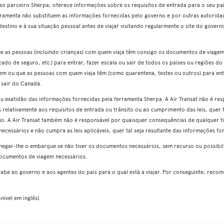
o parceiro Sherpa, oferece informações sobre os requisitos de entrada para o seu país
rramenta não substituem as informações fornecidas pelo governo e por outras autorid
estino e à sua situação pessoal antes de viajar visitando regularmente o site do governo 
ue as pessoas (incluindo crianças) com quem viaja têm consigo os documentos de viagem
cado de seguro, etc.) para entrar, fazer escala ou sair de todos os países ou regiões d
tem ou que as pessoas com quem viaja têm (como quarentena, testes ou outros) para entr
 sair do Canadá.
 ou exatidão das informações fornecidas pela ferramenta Sherpa. A Air Transat não é re
 relativamente aos requisitos de entrada ou trânsito ou ao cumprimento das leis, quer 
o. A Air Transat também não é responsável por quaisquer consequências de qualquer tip
cessários e não cumpra as leis aplicáveis, quer tal seja resultante das informações for
negar-lhe o embarque se não tiver os documentos necessários, sem recurso ou possib
ocumentos de viagem necessários.
 cabe ao governo e aos agentes do país para o qual está a viajar. Por conseguinte, rec
ível em inglês).