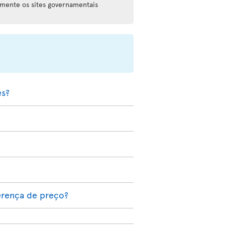
rmente os sites governamentais
es?
erença de preço?