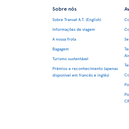
Sobre nós
Av
Sobre Transat A.T. (English)
Co
Informações de viagem
Co
A nossa frota
Se
Bagagem
Te
Ai
Turismo sustentável
Te
Prémios e reconhecimento (apenas
Co
disponível em francês e inglês)
Po
Po
C