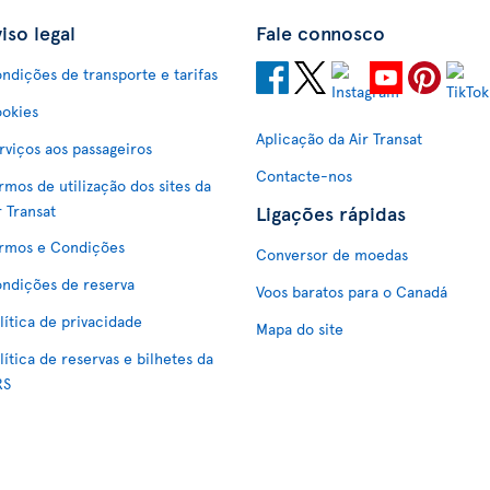
iso legal
Fale connosco
ndições de transporte e tarifas
okies
Aplicação da Air Transat
rviços aos passageiros
Contacte-nos
rmos de utilização dos sites da
Ligações rápidas
r Transat
rmos e Condições
Conversor de moedas
ndições de reserva
Voos baratos para o Canadá
lítica de privacidade
Mapa do site
lítica de reservas e bilhetes da
RS