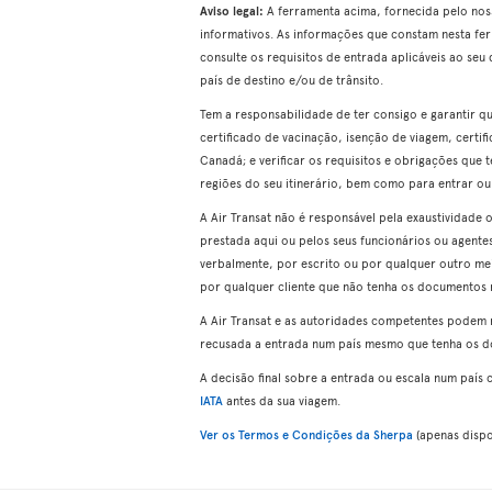
Aviso legal:
A ferramenta acima, fornecida pelo noss
informativos. As informações que constam nesta fe
consulte os requisitos de entrada aplicáveis ao seu d
país de destino e/ou de trânsito.
Tem a responsabilidade de ter consigo e garantir q
certificado de vacinação, isenção de viagem, certifi
Canadá; e verificar os requisitos e obrigações que 
regiões do seu itinerário, bem como para entrar ou
A Air Transat não é responsável pela exaustividade
prestada aqui ou pelos seus funcionários ou agentes
verbalmente, por escrito ou por qualquer outro mei
por qualquer cliente que não tenha os documentos ne
A Air Transat e as autoridades competentes podem 
recusada a entrada num país mesmo que tenha os d
A decisão final sobre a entrada ou escala num país
IATA
antes da sua viagem.
Ver os Termos e Condições da Sherpa
(apenas dispon