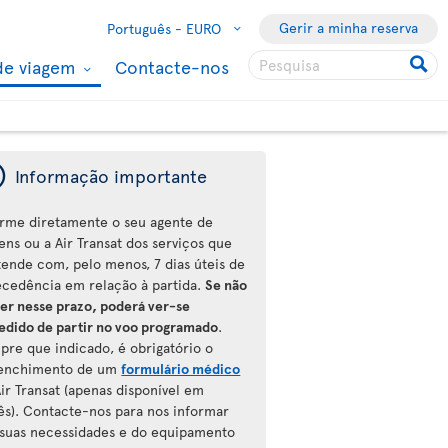
Gerir a minha reserva
Português -
EURO
de viagem
Contacte-nos
ý
Informação importante
orme diretamente o seu agente de
ens ou a Air Transat dos serviços que
tende com, pelo menos, 7 dias úteis de
ecedência em relação à partida.
Se não
zer nesse prazo, poderá ver-se
edido de partir no voo programado
.
pre que indicado, é obrigatório o
enchimento de um
formulário médico
ir Transat (apenas disponível em
lês). Contacte-nos para nos informar
 suas necessidades e do equipamento