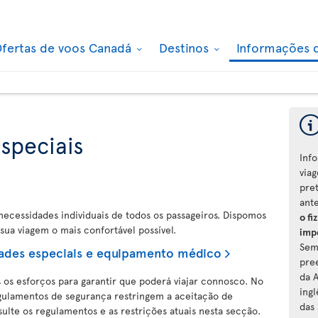
fertas de voos Canadá
Destinos
Informações 
speciais
Inf
viag
pre
ant
s necessidades individuais de todos os passageiros. Dispomos
o fi
sua viagem o mais confortável possível.
imp
Sem
dades especiais e equipamento médico
pre
da A
s os esforços para garantir que poderá viajar connosco. No
ing
gulamentos de segurança restringem a aceitação de
das
ulte os regulamentos e as restrições atuais nesta secção.