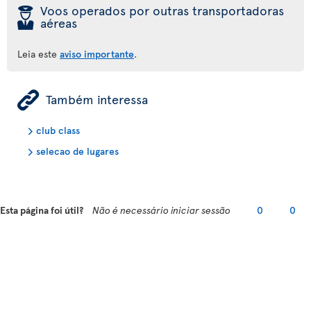
þ
Voos operados por outras transportadoras
aéreas
Leia este
aviso importante
.
ÿ
Também interessa
club class
selecao de lugares
Esta página foi útil?
Não é necessário iniciar sessão
0
0