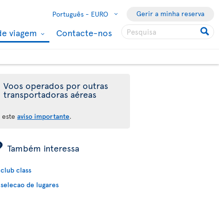
Gerir a minha reserva
Português -
EURO
de viagem
Contacte-nos
Voos operados por outras
transportadoras aéreas
a este
aviso importante
.
ÿ
Também interessa
club class
selecao de lugares