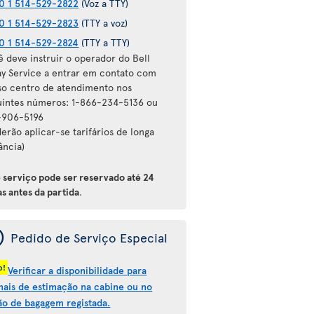
0 1 514-529-2822
(Voz a TTY)
0 1 514-529-2823
(TTY a voz)
0 1 514-529-2824
(TTY a TTY)
ê deve instruir o operador do Bell
ay Service a entrar em contato com
so centro de atendimento nos
uintes números: 1-866-234-5136 ou
-906-5196
erão aplicar-se tarifários de longa
ância)
e serviço pode ser reservado até 24
s antes da partida
.
ý
Pedido de Serviço Especial
o!
Verificar a disponibilidade para
mais de estimação na cabine ou no
ão de bagagem registada.