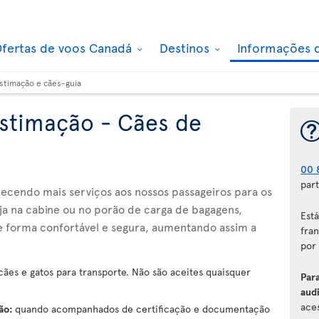
fertas de voos Canadá
Destinos
Informações 
stimação e cães-guia
stimação - Cães de
00 
part
recendo mais serviços aos nossos passageiros para os
Seja na cabine ou no porão de carga de bagagens,
Est
e forma confortável e segura, aumentando assim a
fran
por
ães e gatos para transporte. Não são aceites quaisquer
Par
audi
aces
ção:
quando acompanhados de certificação e documentação