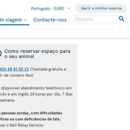
Gerir a minha reserva
Português -
EURO
de viagem
Contacte-nos
¯
Como reservar espaço para
o seu animal
800 88 81 02 22
Chamada gratuita a
ir de número fixo)
á disponível atendimento telefónico em
cês e em inglês 24 horas por dia, 7 dias
 semana.
a pessoas surdas, com dificuldades
tivas ou com deficiências de fala
,
se o Bell Relay Service: