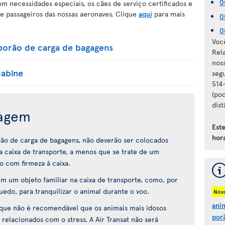
0
 necessidades especiais, os cães de serviço certificados e
e passageiros das nossas aeronaves. Clique
aqui
para mais
0
0
Voc
porão de carga de bagagens
Rel
nos
cabine
seg
514
(pod
dist
iagem
Est
hora
rão de carga de bagagens, não deverão ser colocados
 caixa de transporte, a menos que se trate de um
o com firmeza à caixa.
 um objeto familiar na caixa de transporte, como, por
do, para tranquilizar o animal durante o voo.
Nov
ani
 que não é recomendável que os animais mais idosos
por
 relacionados com o stress. A Air Transat não será