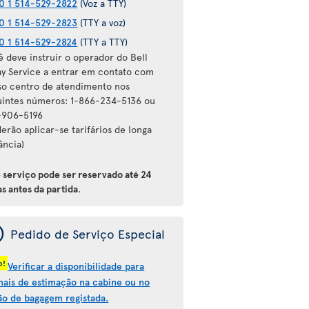
0 1 514-529-2822
(Voz a TTY)
0 1 514-529-2823
(TTY a voz)
0 1 514-529-2824
(TTY a TTY)
ê deve instruir o operador do Bell
ay Service a entrar em contato com
so centro de atendimento nos
uintes números: 1-866-234-5136 ou
-906-5196
erão aplicar-se tarifários de longa
ância)
e serviço pode ser reservado até 24
s antes da partida
.
ý
Pedido de Serviço Especial
o!
Verificar a disponibilidade para
mais de estimação na cabine ou no
ão de bagagem registada.