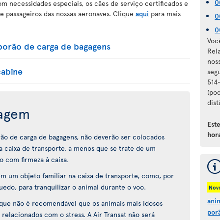
0
 necessidades especiais, os cães de serviço certificados e
e passageiros das nossas aeronaves. Clique
aqui
para mais
0
0
Voc
porão de carga de bagagens
Rel
nos
cabine
seg
514
(pod
dist
iagem
Est
hora
rão de carga de bagagens, não deverão ser colocados
 caixa de transporte, a menos que se trate de um
o com firmeza à caixa.
 um objeto familiar na caixa de transporte, como, por
do, para tranquilizar o animal durante o voo.
Nov
ani
 que não é recomendável que os animais mais idosos
por
 relacionados com o stress. A Air Transat não será