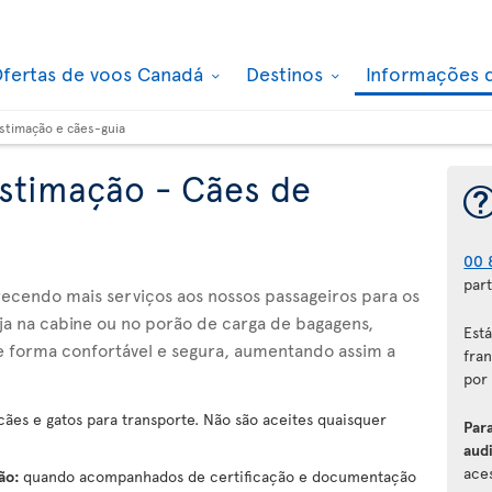
fertas de voos Canadá
Destinos
Informações 
stimação e cães-guia
stimação - Cães de
00 
part
recendo mais serviços aos nossos passageiros para os
Seja na cabine ou no porão de carga de bagagens,
Est
e forma confortável e segura, aumentando assim a
fran
por
ães e gatos para transporte. Não são aceites quaisquer
Par
audi
aces
ção:
quando acompanhados de certificação e documentação