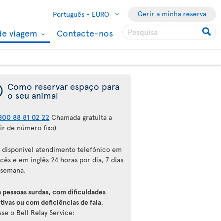
Gerir a minha reserva
Português -
EURO
de viagem
Contacte-nos
¯
Como reservar espaço para
o seu animal
800 88 81 02 22
Chamada gratuita a
ir de número fixo)
á disponível atendimento telefónico em
cês e em inglês 24 horas por dia, 7 dias
 semana.
a pessoas surdas, com dificuldades
tivas ou com deficiências de fala
,
se o Bell Relay Service: