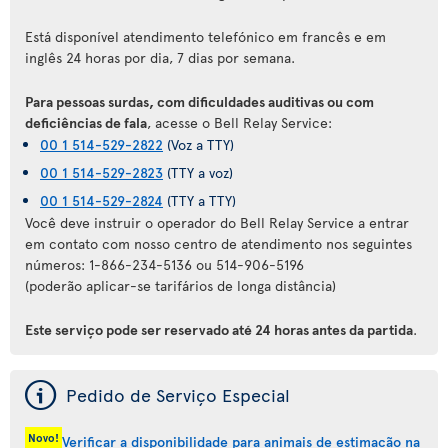
Está disponível atendimento telefónico em francês e em
inglês 24 horas por dia, 7 dias por semana.
Para pessoas surdas, com dificuldades auditivas ou com
deficiências de fala
, acesse o Bell Relay Service:
00 1 514-529-2822
(Voz a TTY)
00 1 514-529-2823
(TTY a voz)
00 1 514-529-2824
(TTY a TTY)
Você deve instruir o operador do Bell Relay Service a entrar
em contato com nosso centro de atendimento nos seguintes
números: 1-866-234-5136 ou 514-906-5196
(poderão aplicar-se tarifários de longa distância)
Este serviço pode ser reservado até 24 horas antes da partida
.
ý
Pedido de Serviço Especial
Novo!
Verificar a disponibilidade para animais de estimação na